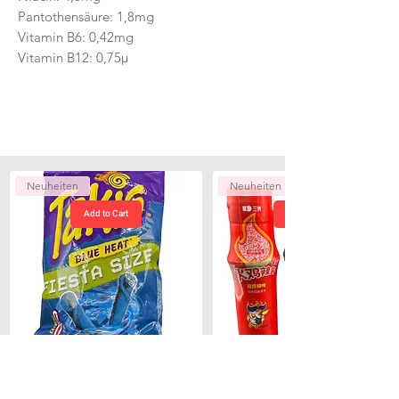
Pantothensäure: 1,8mg
Vitamin B6: 0,42mg
Vitamin B12: 0,75µ
Neuheiten
Neuheiten
Add to Cart
Takis Blue Heat Monster Pack 200g
Buldak Trio Sauce 3 x200g