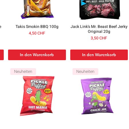
e
Takis Smokin BBQ 100g
Jack Link's Mr. Beast Beef Jerky
Original 20g
Preis
4,50 CHF
Preis
3,50 CHF
In den Warenkorb
In den Warenkorb
Neuheiten
Neuheiten