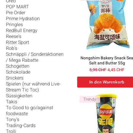
Oreo
POP MART
Pre Order
Prime Hydration
Pringles
RedBull Energy
Reese's
Ritter Sport
Rob's
Schnäppli / Sonderaktionen
Nongshim Bakery Snack Se
/ Mega Rabatte
Salt and Butter 55g
Schogetten
Standardpreis
Sale-Preis
5,95 CHF
4,45 CHF
Schokolade
Snickers
In den Warenkorb
Spielen (nur während Live-
Stream Tic Toc)
Süssigkeiten
Trendy
Takis
To Good to go/against
foodwaste
Tony's
Trading-Cards
Trolli