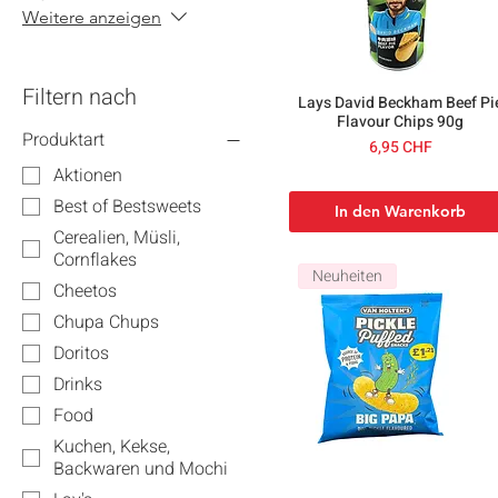
Weitere anzeigen
Filtern nach
Lays David Beckham Beef Pi
Flavour Chips 90g
Produktart
Preis
6,95 CHF
Aktionen
Best of Bestsweets
In den Warenkorb
Cerealien, Müsli,
Cornflakes
Neuheiten
Cheetos
Chupa Chups
Doritos
Drinks
Food
Kuchen, Kekse,
Backwaren und Mochi