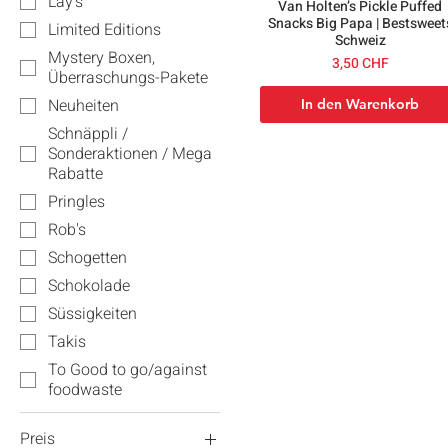
Lay's
Van Holten’s Pickle Puffed
Snacks Big Papa | Bestsweet
Limited Editions
Schweiz
Mystery Boxen,
Preis
3,50 CHF
Überraschungs-Pakete
Neuheiten
In den Warenkorb
Schnäppli /
Sonderaktionen / Mega
Rabatte
Pringles
Rob's
Schogetten
Schokolade
Süssigkeiten
Takis
To Good to go/against
foodwaste
Preis