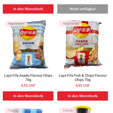
In den Warenkorb
Nicht verfügbar
Neuheiten
Neuheiten
Lays Fifa Asado Flavour Chips
Lays Fifa Fish & Chips Flavour
70g
Chips 70g
Preis
Preis
4,95 CHF
4,95 CHF
In den Warenkorb
In den Warenkorb
Trendy
Trendy