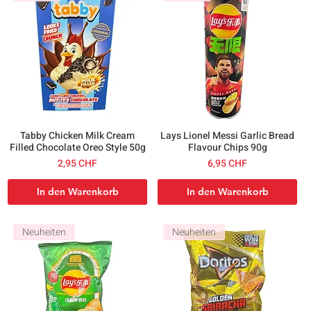
​​​​​​​Tabby Chicken Milk Cream
Lays Lionel Messi Garlic Bread
Filled Chocolate Oreo Style 50g
Flavour Chips 90g
Preis
Preis
2,95 CHF
6,95 CHF
In den Warenkorb
In den Warenkorb
Neuheiten
Neuheiten