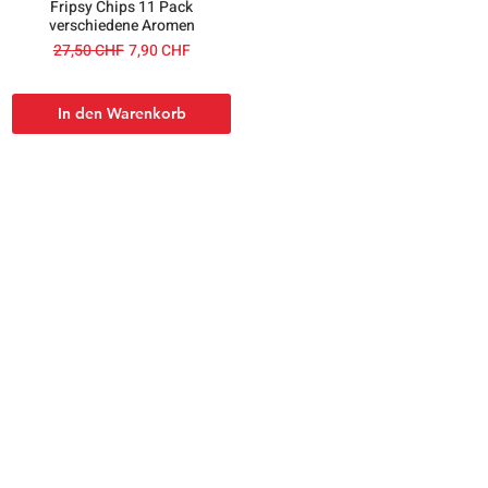
Fripsy Chips 11 Pack
verschiedene Aromen
Standardpreis
Sale-Preis
27,50 CHF
7,90 CHF
In den Warenkorb