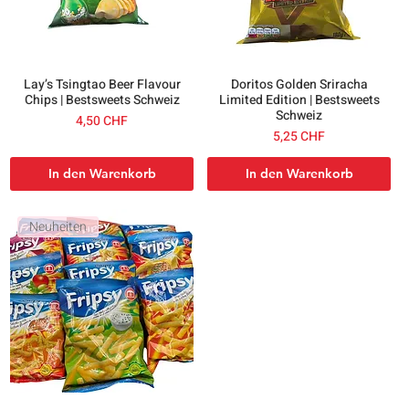
Lay’s Tsingtao Beer Flavour
Doritos Golden Sriracha
Chips | Bestsweets Schweiz
Limited Edition | Bestsweets
Schweiz
Preis
4,50 CHF
Preis
5,25 CHF
In den Warenkorb
In den Warenkorb
Neuheiten