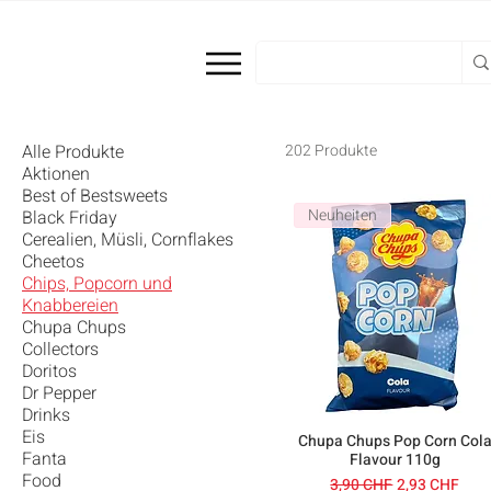
Alle Produkte
202 Produkte
Aktionen
Best of Bestsweets
Neuheiten
Black Friday
Cerealien, Müsli, Cornflakes
Cheetos
Chips, Popcorn und
Knabbereien
Chupa Chups
Collectors
Doritos
Dr Pepper
Drinks
Eis
Chupa Chups Pop Corn Col
Fanta
Flavour 110g
Food
Standardpreis
Sale-Preis
3,90 CHF
2,93 CHF