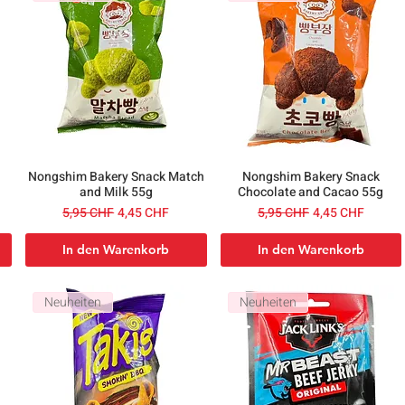
a
Nongshim Bakery Snack Match
Nongshim Bakery Snack
and Milk 55g
Chocolate and Cacao 55g
Standardpreis
Sale-Preis
Standardpreis
Sale-Preis
5,95 CHF
4,45 CHF
5,95 CHF
4,45 CHF
In den Warenkorb
In den Warenkorb
Neuheiten
Neuheiten