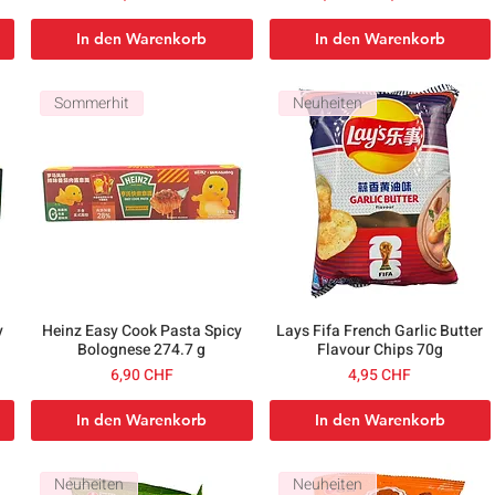
In den Warenkorb
In den Warenkorb
Sommerhit
Neuheiten
y
Heinz Easy Cook Pasta Spicy
Lays Fifa French Garlic Butter
Bolognese 274.7 g
Flavour Chips 70g
Preis
Preis
6,90 CHF
4,95 CHF
In den Warenkorb
In den Warenkorb
Neuheiten
Neuheiten