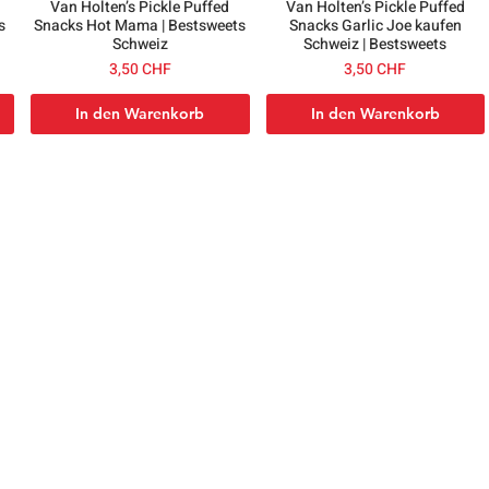
Van Holten’s Pickle Puffed
Van Holten’s Pickle Puffed
s
Snacks Hot Mama | Bestsweets
Snacks Garlic Joe kaufen
Schweiz
Schweiz | Bestsweets
Preis
Preis
3,50 CHF
3,50 CHF
In den Warenkorb
In den Warenkorb