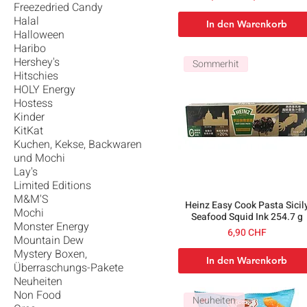
Freezedried Candy
Halal
In den Warenkorb
Halloween
Haribo
Hershey's
Sommerhit
Hitschies
HOLY Energy
Hostess
Kinder
KitKat
Kuchen, Kekse, Backwaren
und Mochi
Lay's
Limited Editions
M&M'S
Heinz Easy Cook Pasta Sicil
Mochi
Seafood Squid Ink 254.7 g
Monster Energy
Preis
6,90 CHF
Mountain Dew
Mystery Boxen,
In den Warenkorb
Überraschungs-Pakete
Neuheiten
Non Food
Neuheiten