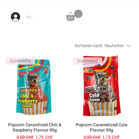
Anmelden
Sortieren nach:
Neuheiten
Sommerhit
Sommerhit
Popcorn Caramlized Chili &
Popcorn Caramelized Cola
Raspberry Flavour 90g
Flavour 90g
Standardpreis
Sale-Preis
Standardpreis
Sale-Preis
3,50 CHF
1,75 CHF
3,50 CHF
1,75 CHF