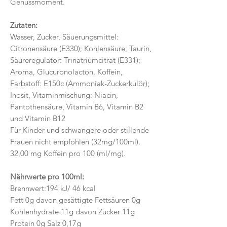
Genussmoment.
Zutaten:
Wasser, Zucker, Säuerungsmittel:
Citronensäure (E330); Kohlensäure, Taurin,
Säureregulator: Trinatriumcitrat (E331);
Aroma, Glucuronolacton, Koffein,
Farbstoff: E150c (Ammoniak-Zuckerkulör);
Inosit, Vitaminmischung: Niacin,
Pantothensäure, Vitamin B6, Vitamin B2
und Vitamin B12
Für Kinder und schwangere oder stillende
Frauen nicht empfohlen (32mg/100ml).
32,00 mg Koffein pro 100 (ml/mg).
Nährwerte pro 100ml:
Brennwert:194 kJ/ 46 kcal
Fett 0g davon gesättigte Fettsäuren 0g
Kohlenhydrate 11g davon Zucker 11g
Protein 0g Salz 0,17g