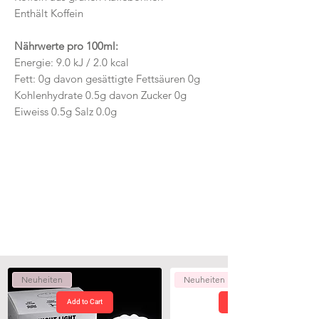
Enthält Koffein
Nährwerte pro 100ml:
Energie: 9.0 kJ / 2.0 kcal
Fett: 0g davon gesättigte Fettsäuren 0g
Kohlenhydrate 0.5g davon Zucker 0g
Eiweiss 0.5g Salz 0.0g
Neuheiten
Neuheiten
Add to Cart