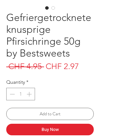
Gefriergetrocknete
knusprige
Pfirsichringe 50g
by Bestsweets
Regular
Sale
 CHF 4.95 
CHF 2.97
Price
Price
Quantity
*
Add to Cart
Buy Now