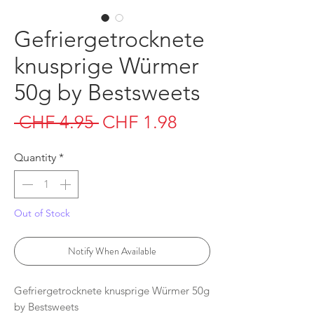
Gefriergetrocknete
knusprige Würmer
50g by Bestsweets
Regular
Sale
 CHF 4.95 
CHF 1.98
Price
Price
Quantity
*
Out of Stock
Notify When Available
Gefriergetrocknete knusprige Würmer 50g
by Bestsweets