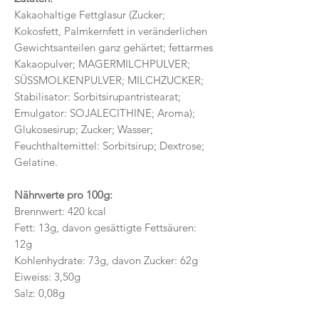
Kakaohaltige Fettglasur (Zucker;
Kokosfett, Palmkernfett in veränderlichen
Gewichtsanteilen ganz gehärtet; fettarmes
Kakaopulver; MAGERMILCHPULVER;
SÜSSMOLKENPULVER; MILCHZUCKER;
Stabilisator: Sorbitsirupantristearat;
Emulgator: SOJALECITHINE; Aroma);
Glukosesirup; Zucker; Wasser;
Feuchthaltemittel: Sorbitsirup; Dextrose;
Gelatine.
Nährwerte pro 100g:
Brennwert: 420 kcal
Fett: 13g, davon gesättigte Fettsäuren:
12g
Kohlenhydrate: 73g, davon Zucker: 62g
Eiweiss: 3,50g
Salz: 0,08g