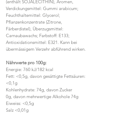
(enthält SOJALECITHIN), Aromen,
Verdickungsmittel: Gummi arabicum;
Feuchthaltemittel: Glycerol;
Pflanzenkonzentrate (Zitrone,
Färberdistel), Überzugsmittel:
Carnaubawachs; Farbstoff: E133;
Antioxidationsmittel: E321. Kann bei
übermässigem Verzehr abführend wirken.
Nährwerte pro 100g:
Energie: 760 kJ/182 kcal
Fett: <0,5g, davon gesättigte Fettsäuren:
<0,1g
Kohlenhydrate: 74g, davon Zucker
0g, davon mehrwertige Alkohole 74g
Eiweiss: <0,5g
Salz <0,01g