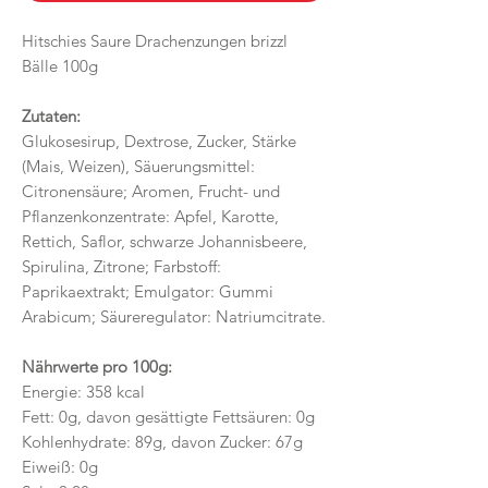
Hitschies Saure Drachenzungen brizzl
Bälle 100g
Zutaten:
Glukosesirup, Dextrose, Zucker, Stärke
(Mais, Weizen), Säuerungsmittel:
Citronensäure; Aromen, Frucht- und
Pflanzenkonzentrate: Apfel, Karotte,
Rettich, Saflor, schwarze Johannisbeere,
Spirulina, Zitrone; Farbstoff:
Paprikaextrakt; Emulgator: Gummi
Arabicum; Säureregulator: Natriumcitrate.
Nährwerte pro 100g:
Energie: 358 kcal
Fett: 0g, davon gesättigte Fettsäuren: 0g
Kohlenhydrate: 89g, davon Zucker: 67g
Eiweiß: 0g