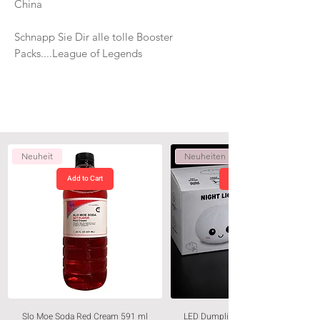
China
Schnapp Sie Dir alle tolle Booster
Packs....League of Legends
Neuheit
Neuheiten
Add to Cart
Slo Moe Soda Red Cream 591 ml
LED Dumpling Nachtlicht – Weiss