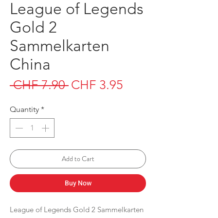
League of Legends
Gold 2
Sammelkarten
China
Regular
Sale
 CHF 7.90 
CHF 3.95
Price
Price
Quantity
*
Add to Cart
Buy Now
League of Legends Gold 2 Sammelkarten