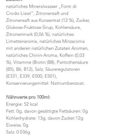
natürliches Mineralwasser „Fonti di
Crodo-Lisiel“, Zitronensaft und
Zitronensaft aus Konzentrat (12 %), Zucker,
Glukose-Fruktose-Sirup, Kohlensäure,
Zitronenmark (0,06 %), natürliches
Limettenaroma, natürliches Minzaroma
mit anderen natürlichen Zutaten Aromen,
natürliches Chinin-Aroma, Koffein (0,03
%), Vitamine (Biotin (B8), Pantothensäure
(B5), B6, B12), Salz, Säureregulatoren
(E331, E339, E500, E501),
Konservierungsmittel: Natriumbenzoat.
Nährwerte pro 100ml:
Energie: 52 kcal
Fett: 0g, davon gesättigte Fettsäuren: 0g
Kohlenhydrate: 13g, davon Zucker:12g
Eiweiss: 0g
Salz: 0.036g