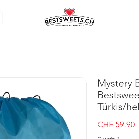
Mystery 
Bestsweet
Türkis/he
P
CHF 59.90
Quantity
*