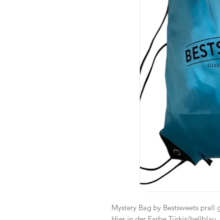
Mystery Bag by Bestsweets prall g
Hier in der Farbe Türkis/hellblau