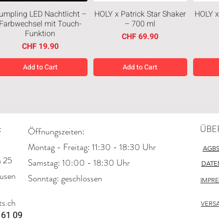
umpling LED Nachtlicht –
HOLY x Patrick Star Shaker
HOLY x
Farbwechsel mit Touch-
– 700 ml
Funktion
Price
CHF 69.90
Price
CHF 19.90
Add to Cart
Add to Cart
Neuheiten
Neuheiten
Neuh
:
ÜBE
Öffnungszeiten:
Montag - Freitag: 11:30 - 18:30 Uhr
AGB
n 25
​​Samstag: 10:00 - 18:30 Uhr
DATE
usen
​Sonntag: geschlossen
IMPR
Japanese Cheesecake
Chicken Bite Creamy
M &
tyle Cookies Creamy 128g
Chocolate 50g
Bohne
s.ch
Price
Regular Price
Sale Price
CHF 2.95
CHF 2.95
CHF 2.21
VERS
 61 09