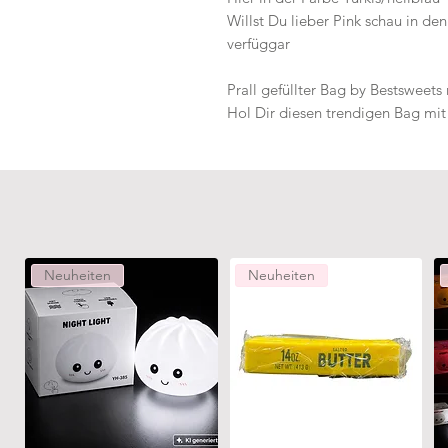
Willst Du lieber Pink schau in d
verfüggar
Prall gefüllter Bag by Bestsweets 
Hol Dir diesen trendigen Bag mit 
Neuheiten
Neuheiten