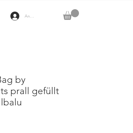
Anmelden
Bag by
s prall gefüllt
llbalu
rice