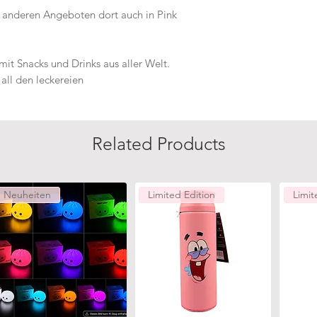
en anderen Angeboten dort auch in Pink
mit Snacks und Drinks aus aller Welt.
all den leckereien
Related Products
Neuheiten
Limited Edition
Limit