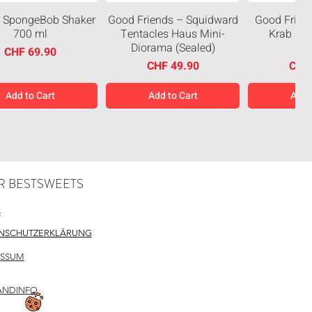
 SpongeBob Shaker
Good Friends – Squidward
Good Frien
700 ml
Tentacles Haus Mini-
Krab Mi
Diorama (Sealed)
(Se
Price
CHF 69.90
Price
Pric
CHF 49.90
CHF
Add to Cart
Add to Cart
Add 
eiten
Neuheiten
Neuheiten
R BESTSWEETS
S
NSCHUTZERKLÄRUNG
ESSUM
 M Schokoladen
Chupa Chups Pop Corn
Haribo 
n Hashi Geschmack
Cola Flavour 110g
Schnecken
10g
Regular Price
Sale Price
Pri
CHF 3.90
CHF 2.93
CHF
ANDINFO
Price
CHF 0.80