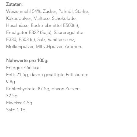
Zutaten:
Weizenmehl 54%, Zucker, Palmöl, Stärke,
Kakaopulver, Maltose, Schokolade,
Haselnüsse, Backtriebmittel E500(ii),
Emulgator E322 (Soja), Säureregulator
E330, E503 (ii), Salz, Vanilleessenz,
Molkenpulver, MILCHpulver, Aromen.
Nährwerte pro 100g:
Energie: 466 kcal
Fett: 21.5g, davon gesättigte Fettsäuren:
9.8g
Kohlenhydrate: 87.5g, davon Zucker:
32.5g
Eiweiss: 4.5g
Salz: 1.1g