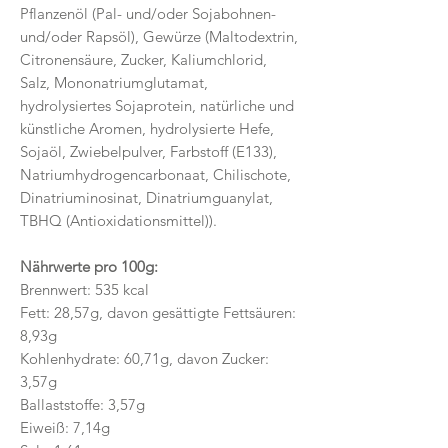
Pflanzenöl (Pal- und/oder Sojabohnen-
und/oder Rapsöl), Gewürze (Maltodextrin,
Citronensäure, Zucker, Kaliumchlorid,
Salz, Mononatriumglutamat,
hydrolysiertes Sojaprotein, natürliche und
künstliche Aromen, hydrolysierte Hefe,
Sojaöl, Zwiebelpulver, Farbstoff (E133),
Natriumhydrogencarbonaat, Chilischote,
Dinatriuminosinat, Dinatriumguanylat,
TBHQ (Antioxidationsmittel)).
Nährwerte pro 100g:
Brennwert: 535 kcal
Fett: 28,57g, davon gesättigte Fettsäuren:
8,93g
Kohlenhydrate: 60,71g, davon Zucker:
3,57g
Ballaststoffe: 3,57g
Eiweiß: 7,14g