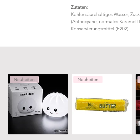
Zutaten:
Kohlensäurehaltiges Wasser, Zuck
(Anthocyane, normales Karamell E
Konservierungsmittel (E202).
Neuheiten
Neuheiten