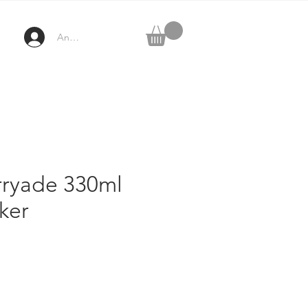
Anmelden
rryade 330ml
ker
ezzo