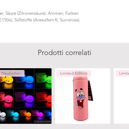
er, Säure (Zitronensäure), Aromen, Farben
150a), Süßstoffe (Acesulfam K, Sucralose),
Prodotti correlati
Neuheiten
Limited Edition
Limit