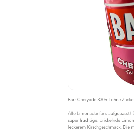
Barr Cheryade 330ml ohne Zucke
Alle Limonadenfans aufgepasst! D
super fruchtige, prickelnde Limo
leckerem Kirschgeschmack. Die mü