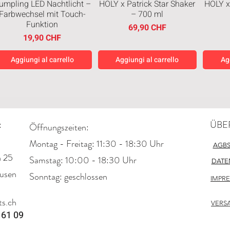
umpling LED Nachtlicht –
HOLY x Patrick Star Shaker
HOLY x
Farbwechsel mit Touch-
– 700 ml
Funktion
Prezzo
69,90 CHF
Prezzo
19,90 CHF
Aggiungi al carrello
Aggiungi al carrello
Ag
Neuheiten
Neuheiten
Neuh
:
ÜBE
Öffnungszeiten:
Montag - Freitag: 11:30 - 18:30 Uhr
AGB
n 25
​​Samstag: 10:00 - 18:30 Uhr
DATE
usen
​Sonntag: geschlossen
IMPR
Japanese Cheesecake
Chicken Bite Creamy
M &
tyle Cookies Creamy 128g
Chocolate 50g
Bohne
s.ch
Prezzo
Prezzo regolare
Prezzo scontato
2,95 CHF
2,95 CHF
2,21 CHF
VERS
 61 09
Aggiungi al carrello
Aggiungi al carrello