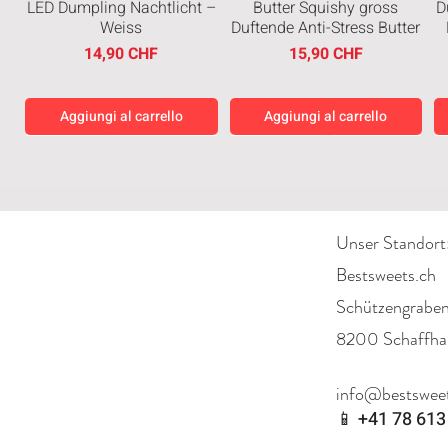
LED Dumpling Nachtlicht –
Butter Squishy gross
D
Weiss
Duftende Anti-Stress Butter
Prezzo
Prezzo
14,90 CHF
15,90 CHF
Aggiungi al carrello
Aggiungi al carrello
Neuheiten
Neuheiten
Neuheiten
Neuheiten
Unser Standort
Bestsweets.ch
Schützengrabe
8200 Schaffha
Good Friends – Patrick
Sting Gold 350ml
Sting Red 350ml Formula 1
Good Friends SpongeBob
Star Haus Mini-Diorama
SquarePants Haus Mini-
Edition
S
Prezzo
6,90 CHF
info@bestsweet
(Sealed)
Diorama (Sealed)
Prezzo
6,90 CHF
📱
+41 78 613
Prezzo
Prezzo
49,90 CHF
49,90 CHF
Aggiungi al carrello
Aggiungi al carrello