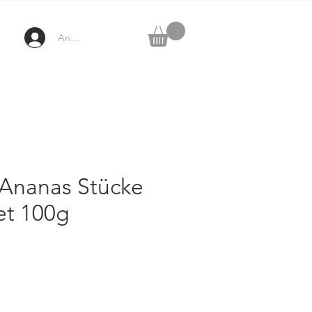
Anmelden
 Ananas Stücke
et 100g
ezzo