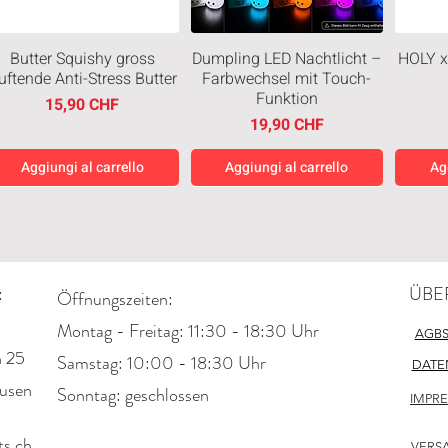
Butter Squishy gross
Dumpling LED Nachtlicht –
HOLY x
uftende Anti-Stress Butter
Farbwechsel mit Touch-
Funktion
Prezzo
15,90 CHF
Prezzo
19,90 CHF
Aggiungi al carrello
Aggiungi al carrello
Ag
Neuheiten
Neuheiten
Neuh
:
ÜBE
Öffnungszeiten:
Montag - Freitag: 11:30 - 18:30 Uhr
AGB
n 25
​​Samstag: 10:00 - 18:30 Uhr
DATE
usen
​Sonntag: geschlossen
IMPR
Good Friends SpongeBob
Japanese Cheesecake
Chi
SquarePants Haus Mini-
Style Cookies Creamy 128g
s.ch
Diorama (Sealed)
VERS