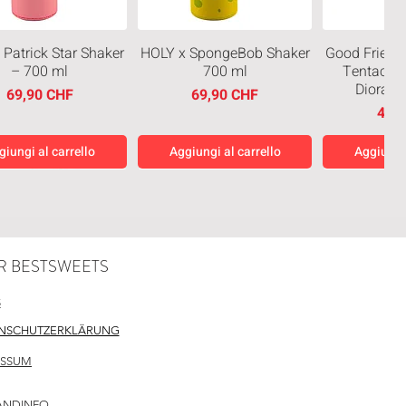
 Patrick Star Shaker
HOLY x SpongeBob Shaker
Good Friend
– 700 ml
700 ml
Tentacles
Diorama
Prezzo
Prezzo
69,90 CHF
69,90 CHF
Prez
49,
giungi al carrello
Aggiungi al carrello
Aggiungi 
eiten
Neuheiten
Neuheiten
R BESTSWEETS
S
NSCHUTZERKLÄRUNG
ESSUM
cken Bite Creamy
M & M Schokoladen
Chupa Chu
Chocolate 50g
Bohnen Hashi Geschmack
Cola Fl
10g
ANDINFO