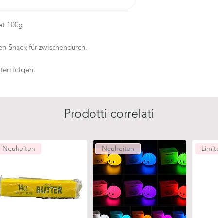
et 100g
ren Snack für zwischendurch.
ten folgen.
Prodotti correlati
Neuheiten
Neuheiten
Limit