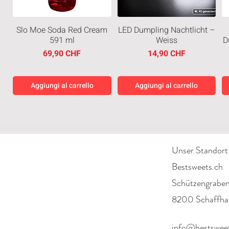
Slo Moe Soda Red Cream
LED Dumpling Nachtlicht –
591 ml
Weiss
D
Prezzo
Prezzo
69,90 CHF
14,90 CHF
Aggiungi al carrello
Aggiungi al carrello
Neuheiten
Neuheiten
Neuheiten
Neuheiten
Unser Standort
Bestsweets.ch
Schützengrabe
8200 Schaffha
Good Friends The Krusty
Haribo Bunte Neon
Good Friends – Patrick
Sting Gold 350ml
Schnecken 160g Vegan
Krab Mini-Diorama
Star Haus Mini-Diorama
Prezzo
6,90 CHF
info@bestsweet
(Sealed)
(Sealed)