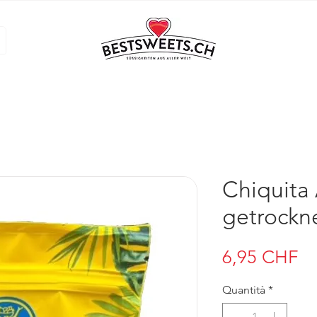
Chiquita
getrockn
Pr
6,95 CHF
Quantità
*