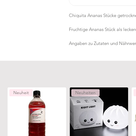
Chiquita Ananas Stücke getrockn
Fruchtige Ananas Stück als lecke
Angaben zu Zutaten und Nährwer
Neuheit
Neuheiten