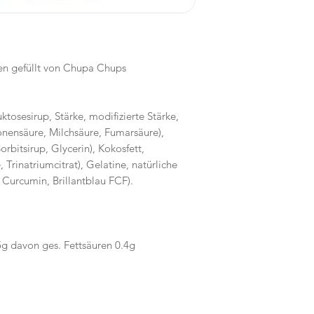
n gefüllt von Chupa Chups
ktosesirup, Stärke, modifizierte Stärke,
onensäure, Milchsäure, Fumarsäure),
orbitsirup, Glycerin), Kokosfett,
Trinatriumcitrat), Gelatine, natürliche
 Curcumin, Brillantblau FCF).
5g davon ges. Fettsäuren 0.4g