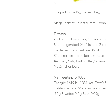
Chupa Chups Big Tubes 104g
Mega leckere Fruchtgummi-Röhre
Zutaten:
Zucker, Glukosesirup, Glukose-Fru
Säuerungsmittel (Äpfelsäure, Zitr
Dextrose, Stabilisatoren (Sorbit, S
Säurekorrektoren (Natriummalate, 
Aromen, Salz, Farbstoffe (Karmin,
Natürlicher Duft.
Nährwerte pro 100g:
Energie:1619 kJ / 381 kcalFett:0.
Kohlenhydrate: 91g davon Zucker
70g Eiweiss: 0.5g Salz: 0.09g