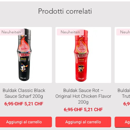
Prodotti correlati
Neuheiten
Neuheiten
Neuh
Buldak Classic Black
Buldak Sauce Rot –
Bulda
Sauce Scharf 200g
Original Hot Chicken Flavor
Tru
200g
Prezzo regolare
Prezzo scontato
Pre
6,95 CHF
5,21 CHF
6,
Prezzo regolare
Prezzo scontato
6,95 CHF
5,21 CHF
Aggiungi al carrello
Aggiungi al carrello
Ag