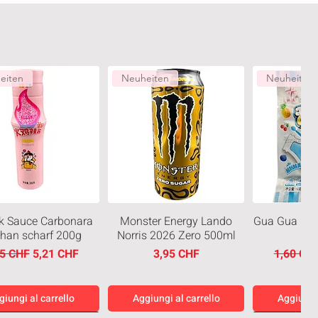
eiten
Neuheiten
Neuheiten
k Sauce Carbonara
Monster Energy Lando
Gua Gua Blu
than scharf 200g
Norris 2026 Zero 500ml
zzo regolare
Prezzo scontato
Prezzo
Prezzo r
95 CHF
5,21 CHF
3,95 CHF
1,60 CH
giungi al carrello
Aggiungi al carrello
Aggiungi 