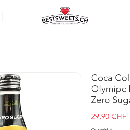
Coca Col
Olymipc 
Zero Sug
P
29,90 CHF
Quantità
*