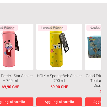
ed Edition
Limited Edition
Neuheiten
 Patrick Star Shaker
HOLY x SpongeBob Shaker
Good Friend
– 700 ml
700 ml
Tentacles
Diorama
Prezzo
Prezzo
69,90 CHF
69,90 CHF
Prez
49,
giungi al carrello
Aggiungi al carrello
Aggiungi 