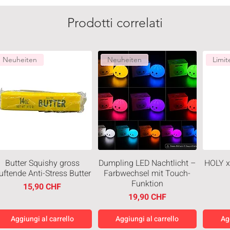
Prodotti correlati
Neuheiten
Neuheiten
Limit
Butter Squishy gross
Dumpling LED Nachtlicht –
HOLY x
uftende Anti-Stress Butter
Farbwechsel mit Touch-
Funktion
Prezzo
15,90 CHF
Prezzo
19,90 CHF
Aggiungi al carrello
Aggiungi al carrello
Ag