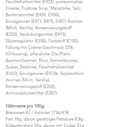
Feuchtehaltemittel (E422), pasteurisiertes
Eiweiss, Fruktose Sirup, Maisstärke, Salz,
Backtriebmittel (E450, E500),
Emulgatoren (E471, E475, E481) Aromen
(Milch, Vanille), Konservierungsstoff
(E202), Verdickungsmittel (E415),
Säureregulator (E330), Farbstoff (E100),
Füllung mit Creme-Geschmack 22%
(Glikossirup, pflanzliche Öle (Palm,
Baumwollsamen, Raus, Sonnenblume),
Zucker, Dextrose, Feuchtehaltemittel
(E422), Emulgatoren (E472b, Sojalecithin)
Aromen (Milch, Vanille),
Konservierungsstoff (E202),
Antioxidationsmittel (E307)
Nährwerte pro 100g:
Brennwert KJ / Kalorien 1736/418
Fett 18g, davon gesättigte Fettsäure 8.8g
Kohlenhydrate 59g, davon mit Zucker 31g