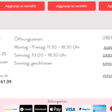
Aggiungi al carrello
Aggiungi al carrello
Ag
Neuheiten
Neuheiten
Neuh
:
ÜBE
Öffnungszeiten:
Montag - Freitag: 11:30 - 18:30 Uhr
AGB
n 25
​​Samstag: 10:00 - 18:30 Uhr
DATE
usen
​Sonntag: geschlossen
IMPR
Good Friends SpongeBob
Japanese Cheesecake
Chi
SquarePants Haus Mini-
Style Cookies Creamy 128g
s.ch
Diorama (Sealed)
Prezzo
Pre
2,95 CHF
2,
VERS
 61 09
Prezzo
49,90 CHF
Aggiungi al carrello
Ag
Aggiungi al carrello
Zahlungsarten