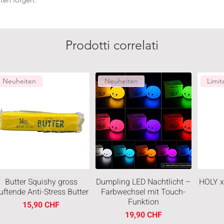
Prodotti correlati
Neuheiten
Neuheiten
Limit
Butter Squishy gross
Dumpling LED Nachtlicht –
HOLY x
uftende Anti-Stress Butter
Farbwechsel mit Touch-
Funktion
Prezzo
15,90 CHF
Prezzo
19,90 CHF