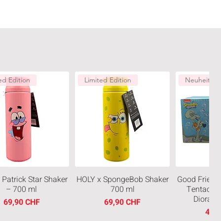
ed Edition
Limited Edition
Neuheiten
 Patrick Star Shaker
HOLY x SpongeBob Shaker
Good Friend
– 700 ml
700 ml
Tentacles
Diorama
Prezzo
Prezzo
69,90 CHF
69,90 CHF
Prez
49,