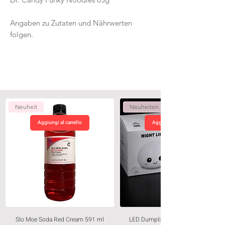
Angaben zu Zutaten und Nährwerten
folgen.
Neuheit
Neuheiten
Aggiungi al carrello
Aggiungi al carrello
Slo Moe Soda Red Cream 591 ml
LED Dumpling Nachtlicht – Weiss