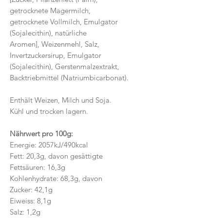
getrocknete Magermilch,
getrocknete Vollmilch, Emulgator
(Sojalecithin), natürliche
Aromen], Weizenmehl, Salz,
Invertzuckersirup, Emulgator
(Sojalecithin), Gerstenmalzextrakt,
Backtriebmittel (Natriumbicarbonat).
Enthält Weizen, Milch und Soja.
Kühl und trocken lagern.
Nährwert pro 100g:
Energie: 2057kJ/490kcal
Fett: 20,3g, davon gesättigte
Fettsäuren: 16,3g
Kohlenhydrate: 68,3g, davon
Zucker: 42,1g
Eiweiss: 8,1g
Salz: 1,2g