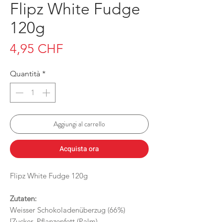
Flipz White Fudge
120g
Prezzo
4,95 CHF
Quantità
*
Aggiungi al carrello
Acquista ora
Flipz White Fudge 120g
Zutaten:
Weisser Schokoladenüberzug (66%)
[Zucker, Pflanzenfett (Palm),