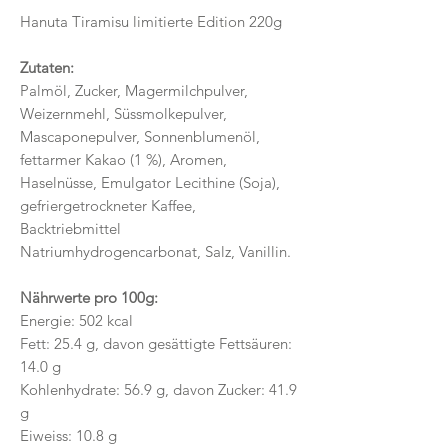
Hanuta Tiramisu limitierte Edition 220g
Zutaten:
Palmöl, Zucker, Magermilchpulver,
Weizernmehl, Süssmolkepulver,
Mascaponepulver, Sonnenblumenöl,
fettarmer Kakao (1 %), Aromen,
Haselnüsse, Emulgator Lecithine (Soja),
gefriergetrockneter Kaffee,
Backtriebmittel
Natriumhydrogencarbonat, Salz, Vanillin.
Nährwerte pro 100g:
Energie: 502 kcal
Fett: 25.4 g, davon gesättigte Fettsäuren:
14.0 g
Kohlenhydrate: 56.9 g, davon Zucker: 41.9
g
Eiweiss: 10.8 g