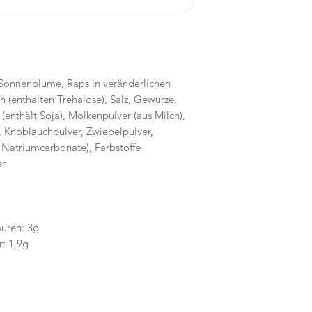
, Sonnenblume, Raps in veränderlichen
 (enthalten Trehalose), Salz, Gewürze,
n (enthält Soja), Molkenpulver (aus Milch),
 Knoblauchpulver, Zwiebelpulver,
 Natriumcarbonate), Farbstoffe
er
äuren: 3g
: 1,9g