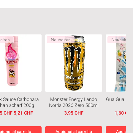
eiten
Neuheiten
Neuheiten
k Sauce Carbonara
Monster Energy Lando
Gua Gua Blu
than scharf 200g
Norris 2026 Zero 500ml
zzo regolare
Prezzo scontato
Prezzo
Prezzo r
95 CHF
5,21 CHF
3,95 CHF
1,60 CH
giungi al carrello
Aggiungi al carrello
Aggiungi 