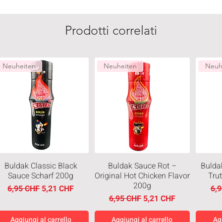
Prodotti correlati
Neuheiten
Neuheiten
Neuh
Buldak Classic Black
Buldak Sauce Rot –
Bulda
Sauce Scharf 200g
Original Hot Chicken Flavor
Tru
200g
Prezzo regolare
Prezzo scontato
Pre
6,95 CHF
5,21 CHF
6,
Prezzo regolare
Prezzo scontato
6,95 CHF
5,21 CHF
Aggiungi al carrello
Aggiungi al carrello
Ag