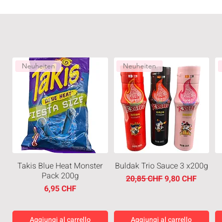
Neuheiten
Neuheiten
Takis Blue Heat Monster
Buldak Trio Sauce 3 x200g
Pack 200g
Prezzo regolare
Prezzo scontato
20,85 CHF
9,80 CHF
Prezzo
6,95 CHF
Aggiungi al carrello
Aggiungi al carrello