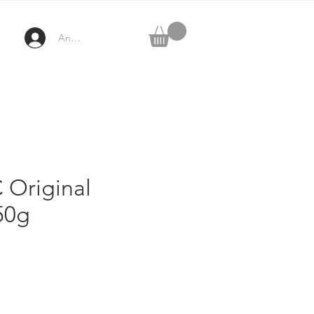
Anmelden
 Original
50g
ezzo