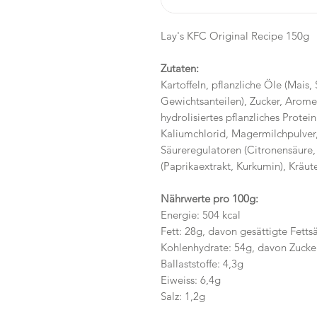
Lay's KFC Original Recipe 150g
Zutaten:
Kartoffeln, pflanzliche Öle (Mais
Gewichtsanteilen), Zucker, Aromen
hydrolisiertes pflanzliches Protei
Kaliumchlorid, Magermilchpulver,
Säureregulatoren (Citronensäure,
(Paprikaextrakt, Kurkumin), Kräut
Nährwerte pro 100g:
Energie: 504 kcal
Fett: 28g, davon gesättigte Fetts
Kohlenhydrate: 54g, davon Zucker
Ballaststoffe: 4,3g
Eiweiss: 6,4g
Salz: 1,2g