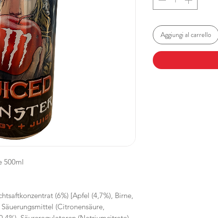
Aggiungi al carrello
e 500ml
chtsaftkonzentrat (6%) [Apfel (4,7%), Birne,
, Säuerungsmittel (Citronensäure,
(0,4%), Säureregulatoren (Natriumcitrate),