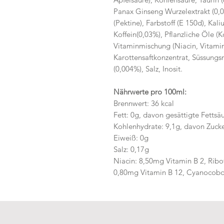
Panax Ginseng Wurzelextrakt (0,0
(Pektine), Farbstoff (E 150d), Kal
Koffein(0,03%), Pflanzliche Öle (K
Vitaminmischung (Niacin, Vitamin
Karottensaftkonzentrat, Süssungsmi
(0,004%), Salz, Inosit.
Nährwerte pro 100ml:
Brennwert: 36 kcal
Fett: 0g, davon gesättigte Fettsä
Kohlenhydrate: 9,1g, davon Zucke
Eiweiß: 0g
Salz: 0,17g
Niacin: 8,50mg Vitamin B 2, Ribof
0,80mg Vitamin B 12, Cyanocobo