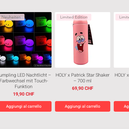
Neuheiten
Limited Edition
Limit
umpling LED Nachtlicht –
HOLY x Patrick Star Shaker
HOLY x
Farbwechsel mit Touch-
– 700 ml
Funktion
Prezzo
69,90 CHF
Prezzo
19,90 CHF
Aggiungi al carrello
Aggiungi al carrello
Ag
Neuheiten
Neuheiten
Neuh