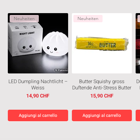
Neuheiten
Neuheiten
LED Dumpling Nachtlicht –
Butter Squishy gross
D
Weiss
Duftende Anti-Stress Butter
Prezzo
Prezzo
14,90 CHF
15,90 CHF
Aggiungi al carrello
Aggiungi al carrello
Neuheiten
Neuheiten
Neuheiten
Neuheiten