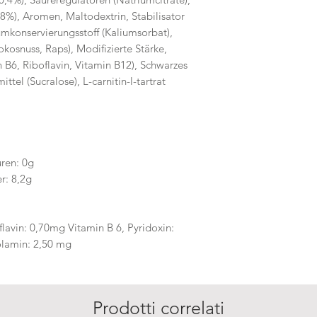
8%), Aromen, Maltodextrin, Stabilisator
iumkonservierungsstoff (Kaliumsorbat),
okosnuss, Raps), Modifizierte Stärke,
 B6, Riboflavin, Vitamin B12), Schwarzes
ttel (Sucralose), L-carnitin-l-tartrat
uren: 0g
r: 8,2g
lavin: 0,70mg Vitamin B 6, Pyridoxin:
lamin: 2,50 mg
Prodotti correlati