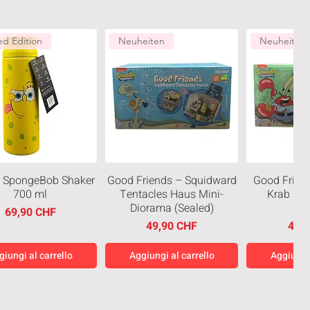
ed Edition
Neuheiten
Neuheiten
 SpongeBob Shaker
Good Friends – Squidward
Good Frien
700 ml
Tentacles Haus Mini-
Krab Mi
Diorama (Sealed)
(Se
Prezzo
69,90 CHF
Prezzo
Prez
49,90 CHF
49,
giungi al carrello
Aggiungi al carrello
Aggiungi 
eiten
Neuheiten
Neuheiten