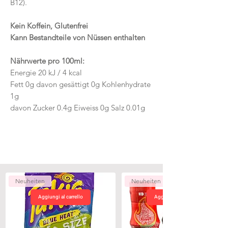
B12).
Kein Koffein, Glutenfrei
Kann Bestandteile von Nüssen enthalten
Nährwerte pro 100ml:
Energie 20 kJ / 4 kcal
Fett 0g davon gesättigt 0g Kohlenhydrate
1g
davon Zucker 0.4g Eiweiss 0g Salz 0.01g
Neuheiten
Neuheiten
Aggiungi al carrello
Aggiungi al carrello