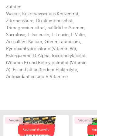
Zutaten
Wasser, Kokoswasser aus Konzentrat,
Zitronensäure, Dikaliumphosphat,
Trimagnesiumcitrat, natürliche Aromen,
Sucralose, L-Isoleucin, L-Leucin, L-Valin,
Acesulfam-Kalium, Gummi arabicum,
Pyridoxinhydrochlorid (Vitamin B6),
Estergummi, D-Alpha-Tocopherylacetat
(Vitamin E) und Retinylpalmitat (Vitamin
A). Es enthält außerdem Elektrolyte,
Antioxidantien und B-Vitamine
Vegan
Vegan
Aggiungi al carrello
Aggiungi al carrello