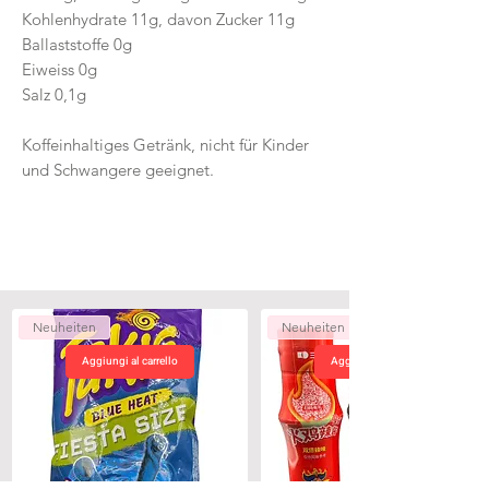
Kohlenhydrate 11g, davon Zucker 11g
Ballaststoffe 0g
Eiweiss 0g
Salz 0,1g
Koffeinhaltiges Getränk, nicht für Kinder
und Schwangere geeignet.
Neuheiten
Neuheiten
Aggiungi al carrello
Aggiungi al carrello