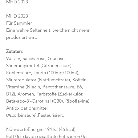
MHD 2023
MHD 2023
Für Sammler
Eine wahre Seltenheit, welche nicht mehr
produziert wird.
Zutaten:
Wasser, Saccharose, Glucose,
Säuerungsmittel (Citronensäure),
Kohlensäure, Taurin (400mg/100ml),
Säureregulator (Natriumcitrate), Koffein,
Vitamine (Niacin, Pantothensäure, B6,
B12), Aromen, Farbstoffe (Zuckerkulör,
Beta-apo-8´-Carotinal (C30), Riboflavine),
Antioxidationsmittel
(Ascorbinsäure).Pasteurisiert.
NährwerteEnergie 194 kJ (46 kcal)
Fett 0g, davon gesättigte Fettsäuren 0g