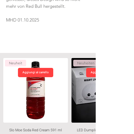
mehr von Red Bull hergestellt.
MHD 01.10.2025
Neuheit
Neuheiten
Aggiungi al carrello
Aggiungi al carrello
Slo Moe Soda Red Cream 591 ml
LED Dumpling Nachtlicht – Weiss