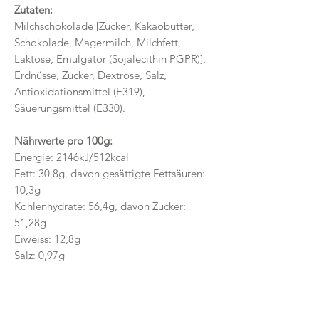
Zutaten:
Milchschokolade [Zucker, Kakaobutter,
Schokolade, Magermilch, Milchfett,
Laktose, Emulgator (Sojalecithin PGPR)],
Erdnüsse, Zucker, Dextrose, Salz,
Antioxidationsmittel (E319),
Säuerungsmittel (E330).
Nährwerte pro 100g:
Energie: 2146kJ/512kcal
Fett: 30,8g, davon gesättigte Fettsäuren:
10,3g
Kohlenhydrate: 56,4g, davon Zucker:
51,28g
Eiweiss: 12,8g
Salz: 0,97g