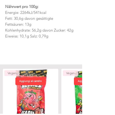
Nährwert pro 100g:
Energie: 2264kJ/541kcal
Fett: 30,6g davon gesättigte
Fettsäuren: 13g
Kohlenhydrate: 56,2g davon Zucker: 42g
Eiweiss: 10,1g Salz: 0,79g
Vegan
Vegan
Aggiungi al carrello
Aggiungi al carrello