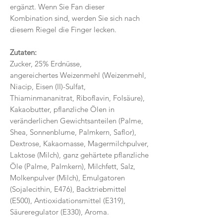
ergänzt. Wenn Sie Fan dieser
Kombination sind, werden Sie sich nach
diesem Riegel die Finger lecken.
Zutaten:
Zucker, 25% Erdnüsse,
angereichertes Weizenmehl (Weizenmehl,
Niacip, Eisen (II)-Sulfat,
Thiaminmananitrat, Riboflavin, Folsäure),
Kakaobutter, pflanzliche Ölen in
veränderlichen Gewichtsanteilen (Palme,
Shea, Sonnenblume, Palmkern, Saflor),
Dextrose, Kakaomasse, Magermilchpulver,
Laktose (Milch), ganz gehärtete pflanzliche
Öle (Palme, Palmkern), Milchfett, Salz,
Molkenpulver (Milch), Emulgatoren
(Sojalecithin, E476), Backtriebmittel
(E500), Antioxidationsmittel (E319),
Säureregulator (E330), Aroma.