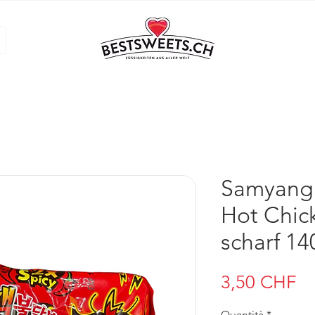
Samyang 
Hot Chic
scharf 14
Pr
3,50 CHF
Quantità
*