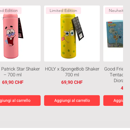
ed Edition
Limited Edition
Neuheiten
 Patrick Star Shaker
HOLY x SpongeBob Shaker
Good Friend
– 700 ml
700 ml
Tentacles
Diorama
Prezzo
Prezzo
69,90 CHF
69,90 CHF
Prez
49,
giungi al carrello
Aggiungi al carrello
Aggiungi 
eiten
Neuheiten
Neuheiten