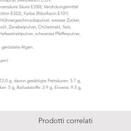
nensäure Säure E330), Verdickungsmittel
thin E322), Farbe (Riboflavin E101)
 Hühnergeschmackspulver, weisser Zucker,
aöl, Zwiebelpulver, Chiliextrakt, Salz,
efeextraktpulver, schwarzes Pfefferpulver,
 geröstete Algen.
esam!
 12.0 g, davon gesättigte Fettsäuren: 5.7 g,
r: 5 g, Ballaststoffe: 2.9 g, Eiweiss: 9.3 g,
Prodotti correlati