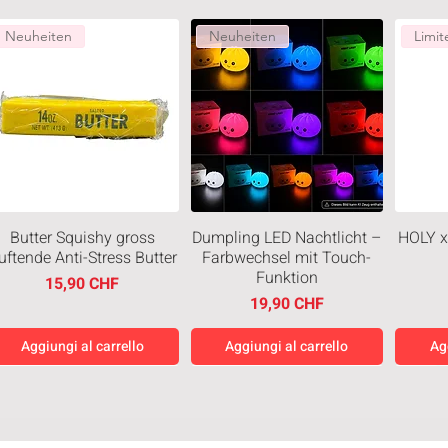
Neuheiten
Neuheiten
Limit
Butter Squishy gross
Dumpling LED Nachtlicht –
HOLY x
uftende Anti-Stress Butter
Farbwechsel mit Touch-
Funktion
Prezzo
15,90 CHF
Prezzo
19,90 CHF
Aggiungi al carrello
Aggiungi al carrello
Ag
Neuheiten
Neuheiten
Neuh