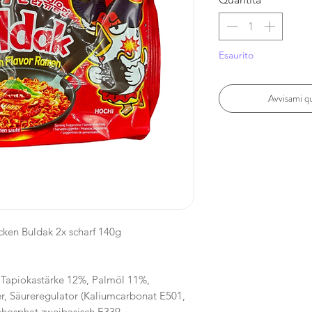
Esaurito
Avvisami qu
ken Buldak 2x scharf 140g
Tapiokastärke 12%, Palmöl 11%,
er, Säureregulator (Kaliumcarbonat E501,
hosphat zweibasisch E339,