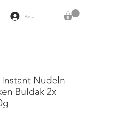
Anmelden
Instant Nudeln
ken Buldak 2x
0g
ezzo