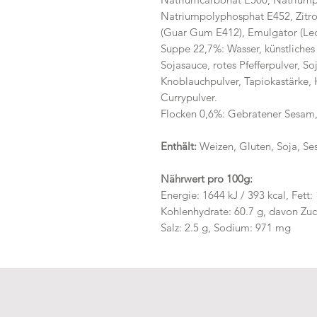
Natriumpolyphosphat E452, Zitro
(Guar Gum E412), Emulgator (Leci
Suppe 22,7%: Wasser, künstliches
Sojasauce, rotes Pfefferpulver, Soj
Knoblauchpulver, Tapiokastärke, H
Currypulver.
Flocken 0,6%: Gebratener Sesam,
Enthält:
Weizen, Gluten, Soja, S
Nährwert pro 100g:
Energie: 1644 kJ / 393 kcal, Fett:
Kohlenhydrate: 60.7 g, davon Zucke
Salz: 2.5 g, Sodium: 971 mg