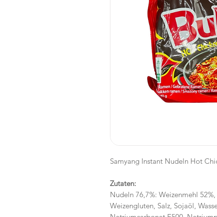
Samyang Instant Nudeln Hot Chic
Zutaten:
Nudeln 76,7%: Weizenmehl 52%, 
Weizengluten, Salz, Sojaöl, Wass
Natriumcarbonat E500, Natriump