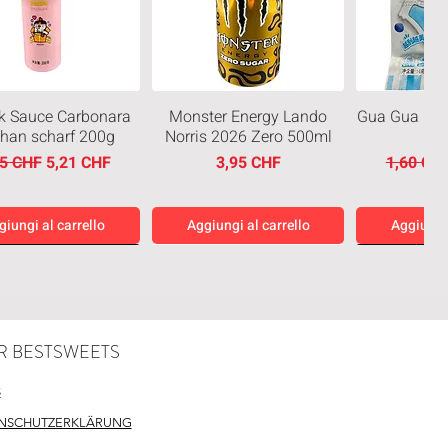
k Sauce Carbonara
Monster Energy Lando
Gua Gua Blu
than scharf 200g
Norris 2026 Zero 500ml
zzo regolare
Prezzo scontato
Prezzo
Prezzo r
95 CHF
5,21 CHF
3,95 CHF
1,60 CH
giungi al carrello
Aggiungi al carrello
Aggiungi 
eiten
Neuheiten
Neuheiten
R BESTSWEETS
S
NSCHUTZERKLÄRUNG