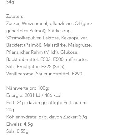
54g
Zutaten:
Zucker, Weizenmehl, pflanzliches Öl (ganz
gehärtetes Palmöl), Stärkesirup,
Süssmolkepulver, Laktose, Kakaopulver,
Backfett (Palmöl), Maisstärke, Maisgrütze,
Pflanzlicher Rahm (Milch), Glukose,
Backtriebmittel: E503, E500, raffiniertes
Salz, Emulgator: E322 (Soja),
Vanillearoma, Säuerungsmittel: E290.
Nährwerte pro 100g:
Energie: 2031 kJ / 486 kcal
Fett: 24g, davon gesättigte Fettsäuren:
20g
Kohlenhydrate: 67g, davon Zucker: 39g
Eiweiss: 4,5g
Salz: 0,55g