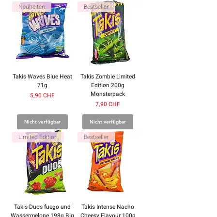
Neuheiten
Bestseller
Takis Waves Blue Heat
Takis Zombie Limited
71g
Edition 200g
Monsterpack
Preis
5,90 CHF
Preis
7,90 CHF
Nicht verfügbar
Nicht verfügbar
Limited Edition
Bestseller
Takis Duos fuego und
Takis Intense Nacho
Wassermelone 198g Big
Cheesy Flavour 100g