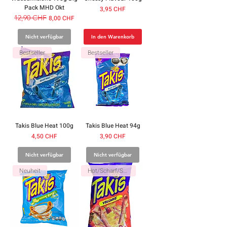
Pack MHD Okt
Preis
3,95 CHF
Standardpreis
12,90 CHF
Sale-Preis
8,00 CHF
Nicht verfügbar
In den Warenkorb
Bestseller
Bestseller
Takis Blue Heat 100g
Takis Blue Heat 94g
Preis
Preis
4,50 CHF
3,90 CHF
Nicht verfügbar
Nicht verfügbar
Neuheit
Hot/Scharf/Spicy