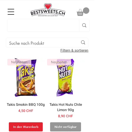
Filtern & sortieren
Neuheiten
Neuheiten
Takis Smokin BBQ 100g
Takis Hot Nuts Chile
Limon 90g
Preis
4,50 CHF
Preis
8,90 CHF
In den Warenkorb
Nicht verfügbar