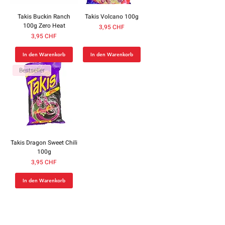
Takis Buckin Ranch
Takis Volcano 100g
100g Zero Heat
Preis
3,95 CHF
Preis
3,95 CHF
In den Warenkorb
In den Warenkorb
Bestseller
Takis Dragon Sweet Chili
100g
Preis
3,95 CHF
In den Warenkorb