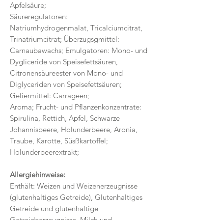
Apfelsäure;
Säureregulatoren:
Natriumhydrogenmalat, Tricalciumcitrat,
Trinatriumcitrat; Überzugsgmittel:
Carnaubawachs; Emulgatoren: Mono- und
Dygliceride von Speisefettsäuren,
Citronensäureester von Mono- und
Diglyceriden von Speisefettsäuren;
Geliermittel: Carrageen;
Aroma; Frucht- und Pflanzenkonzentrate:
Spirulina, Rettich, Apfel, Schwarze
Johannisbeere, Holunderbeere, Aronia,
Traube, Karotte, Süsßkartoffel;
Holunderbeerextrakt;
Allergiehinweise:
Enthält: Weizen und Weizenerzeugnisse
(glutenhaltiges Getreide), Glutenhaltiges
Getreide und glutenhaltige
Getreideerzeugnisse, Milch und