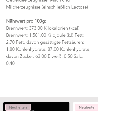
Milcherzeugnisse (einschließlich Lactose)
Nährwert pro 100g:
Brennwert: 373,00 Kilokalorien (kcal)
Brennwert: 1.581,00 Kilojoule (kJ) Fett:
2,70 Fett, davon gesättigte Fettsäuren:
1,80 Kohlenhydrate: 87,00 Kohlenhydrate,
davon Zucker: 63,00 Eiweiß: 0,50 Salz:
0,40
Neuheiten
Neuheiten
Add to Cart