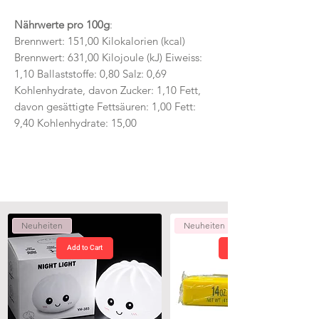
Nährwerte pro 100g
:
Brennwert: 151,00 Kilokalorien (kcal)
Brennwert: 631,00 Kilojoule (kJ) Eiweiss:
1,10 Ballaststoffe: 0,80 Salz: 0,69
Kohlenhydrate, davon Zucker: 1,10 Fett,
davon gesättigte Fettsäuren: 1,00 Fett:
9,40 Kohlenhydrate: 15,00
Neuheiten
Neuheiten
Add to Cart