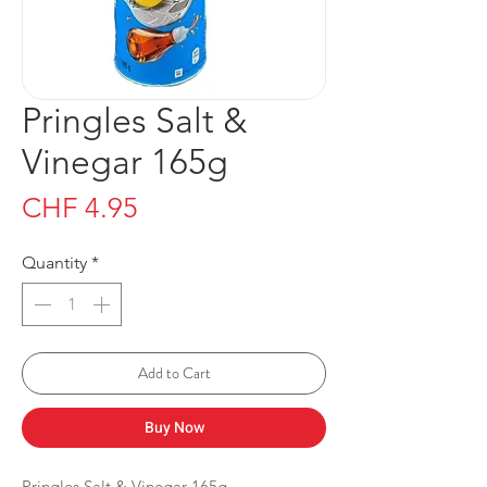
Pringles Salt &
Vinegar 165g
Price
CHF 4.95
Quantity
*
Add to Cart
Buy Now
Pringles Salt & Vinegar 165g