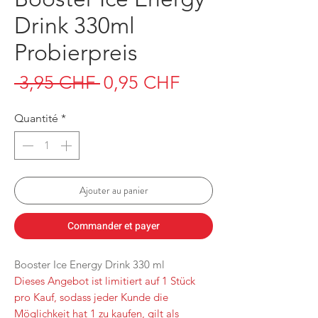
Drink 330ml
Probierpreis
Prix
Prix
 3,95 CHF 
0,95 CHF
original
promotionnel
Quantité
*
Ajouter au panier
Commander et payer
Booster Ice Energy Drink 330 ml
Dieses Angebot ist limitiert auf 1 Stück
pro Kauf, sodass jeder Kunde die
Möglichkeit hat 1 zu kaufen, gilt als