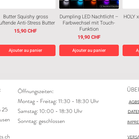
Butter Squishy gross
Dumpling LED Nachtlicht –
HOLY x
uftende Anti-Stress Butter
Farbwechsel mit Touch-
Funktion
Prix
15,90 CHF
Prix
19,90 CHF
Ajouter au panier
Ajouter au panier
A
Neuheiten
Neuheiten
Neuh
:
ÜBE
Öffnungszeiten:
Montag - Freitag: 11:30 - 18:30 Uhr
AGB
n 25
​​Samstag: 10:00 - 18:30 Uhr
DATE
usen
​Sonntag: geschlossen
IMPR
Good Friends SpongeBob
Japanese Cheesecake
Chi
SquarePants Haus Mini-
Style Cookies Creamy 128g
s.ch
Diorama (Sealed)
Prix
Pri
2,95 CHF
2,
VERS