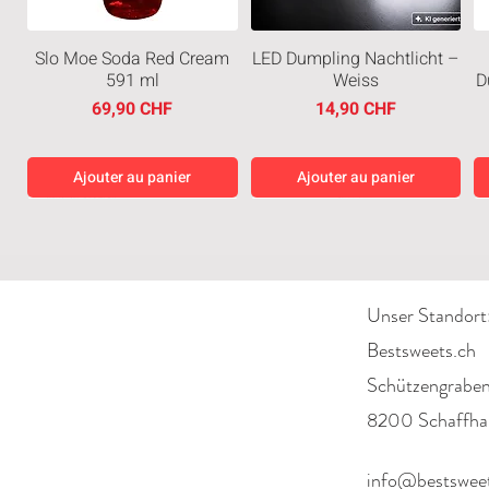
Slo Moe Soda Red Cream
LED Dumpling Nachtlicht –
591 ml
Weiss
D
Prix
Prix
69,90 CHF
14,90 CHF
Ajouter au panier
Ajouter au panier
Neuheiten
Neuheiten
Neuheiten
Neuheiten
Unser Standort
Bestsweets.ch
Schützengrabe
8200 Schaffha
Good Friends The Krusty
Haribo Bunte Neon
Good Friends – Patrick
Sting Gold 350ml
Schnecken 160g Vegan
Krab Mini-Diorama
Star Haus Mini-Diorama
Prix
6,90 CHF
info@bestsweet
(Sealed)
(Sealed)
Prix
2,90 CHF