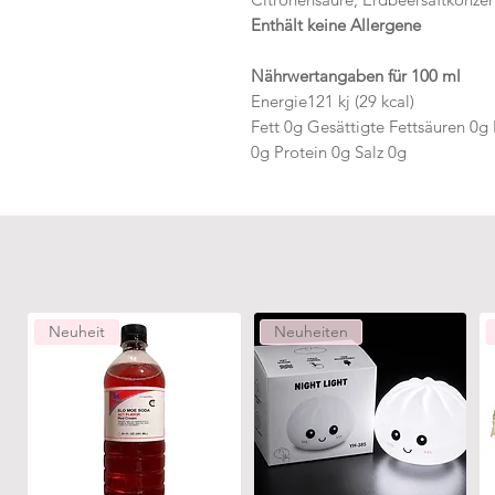
Enthält keine Allergene
Nährwertangaben für 100 ml
Energie121 kj (29 kcal)
Fett 0g Gesättigte Fettsäuren 0g 
0g Protein 0g Salz 0g
Neuheit
Neuheiten