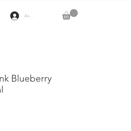
Anmelden
nk Blueberry
l
ix