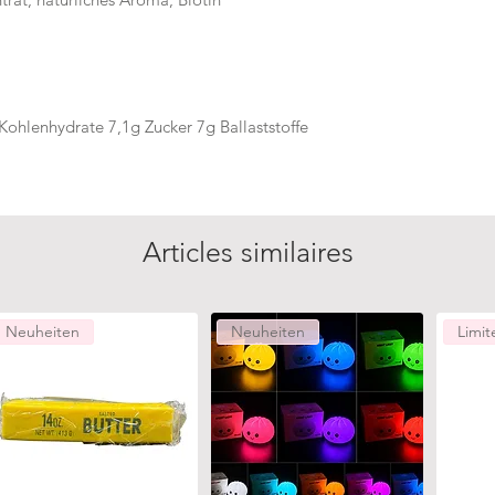
Kohlenhydrate 7,1g Zucker 7g Ballaststoffe
Articles similaires
Neuheiten
Neuheiten
Limit