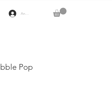
Anmelden
bble Pop
rix