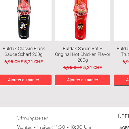
Buldak Classic Black
Buldak Sauce Rot –
Bulda
Sauce Scharf 200g
Original Hot Chicken Flavor
Tru
el
200g
Prix original
Prix promotionnel
Pri
6,95 CHF
5,21 CHF
6,
Prix original
Prix promotionnel
6,95 CHF
5,21 CHF
Ajouter au panier
Ajouter au panier
A
Neuheiten
Neuheit
Neuh
:
ÜBE
Öffnungszeiten:
Montag - Freitag: 11:30 - 18:30 Uhr
AGB