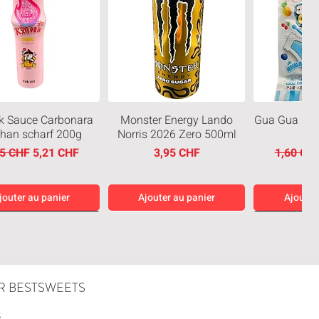
k Sauce Carbonara
Monster Energy Lando
Gua Gua Blu
than scharf 200g
Norris 2026 Zero 500ml
x original
Prix promotionnel
Prix
Prix orig
95 CHF
5,21 CHF
3,95 CHF
1,60 CH
jouter au panier
Ajouter au panier
Ajouter
eiten
Neuheiten
Neuheiten
R BESTSWEETS
S