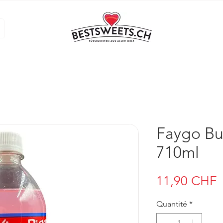
Faygo Bu
710ml
P
11,90 CHF
Quantité
*