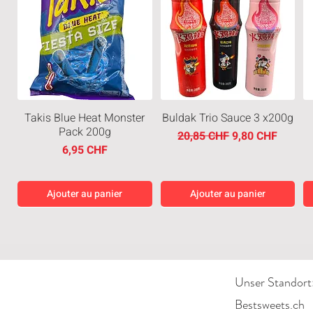
Takis Blue Heat Monster
Buldak Trio Sauce 3 x200g
Pack 200g
Prix original
Prix promotionn
20,85 CHF
9,80 CHF
Prix
6,95 CHF
Ajouter au panier
Ajouter au panier
Neuheiten
Limited Edition
Neuheiten
Limited Edition
Unser Standort
Bestsweets.ch