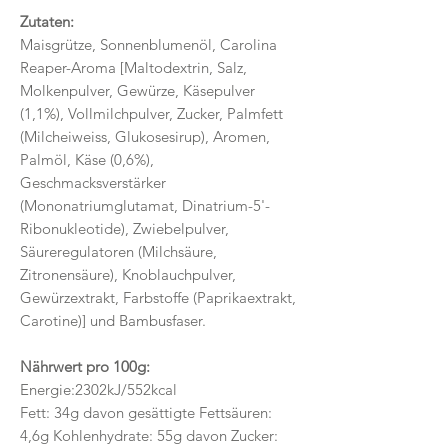
Zutaten:
Maisgrütze, Sonnenblumenöl, Carolina
Reaper-Aroma [Maltodextrin, Salz,
Molkenpulver, Gewürze, Käsepulver
(1,1%), Vollmilchpulver, Zucker, Palmfett
(Milcheiweiss, Glukosesirup), Aromen,
Palmöl, Käse (0,6%),
Geschmacksverstärker
(Mononatriumglutamat, Dinatrium-5'-
Ribonukleotide), Zwiebelpulver,
Säureregulatoren (Milchsäure,
Zitronensäure), Knoblauchpulver,
Gewürzextrakt, Farbstoffe (Paprikaextrakt,
Carotine)] und Bambusfaser.
Nährwert pro 100g:
Energie:2302kJ/552kcal
Fett: 34g davon gesättigte Fettsäuren:
4,6g Kohlenhydrate: 55g davon Zucker: