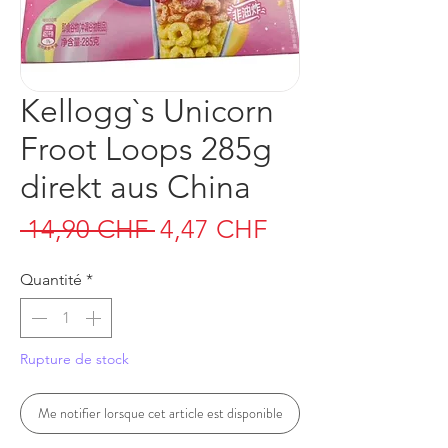
Kellogg`s Unicorn
Froot Loops 285g
direkt aus China
Prix
Prix
 14,90 CHF 
4,47 CHF
original
promotionnel
Quantité
*
Rupture de stock
Me notifier lorsque cet article est disponible