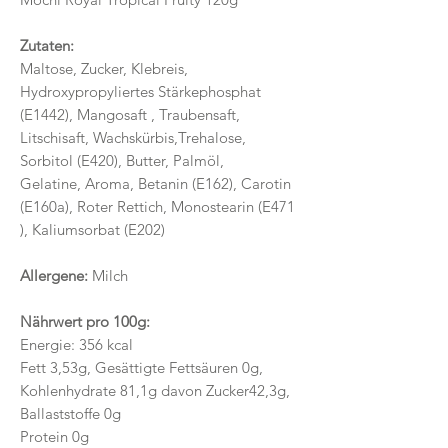
Zutaten:
Maltose, Zucker, Klebreis,
Hydroxypropyliertes Stärkephosphat
(E1442), Mangosaft , Traubensaft,
Litschisaft, Wachskürbis,Trehalose,
Sorbitol (E420), Butter, Palmöl,
Gelatine, Aroma, Betanin (E162), Carotin
(E160a), Roter Rettich, Monostearin (E471
), Kaliumsorbat (E202)
Allergene:
Milch
Nährwert pro 100g:
Energie: 356 kcal
Fett 3,53g, Gesättigte Fettsäuren 0g,
Kohlenhydrate 81,1g davon Zucker42,3g,
Ballaststoffe 0g
Protein 0g