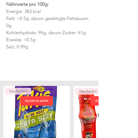
Nährwerte pro 100g:
Energie: 383 kcal
Fett: <0.5g, davon gesättigte Fettsäuren:
0g
Kohlenhydrate: 96g, davon Zucker: 61g
Eiweiss: <0.5g
Salz: 0.99g
Neuheiten
Neuheiten
Ajouter au panier
Ajouter au panier