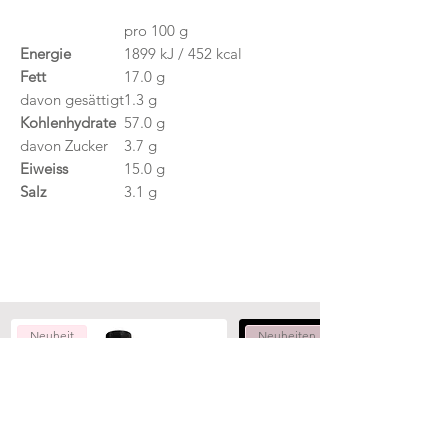
pro 100 g
Energie
1899 kJ / 452 kcal
Fett
17.0 g
davon gesättigt
1.3 g
Kohlenhydrate
57.0 g
davon Zucker
3.7 g
Eiweiss
15.0 g
Salz
3.1 g
Neuheit
Neuheiten
Aggiungi al carrello
Aggiungi al carrello