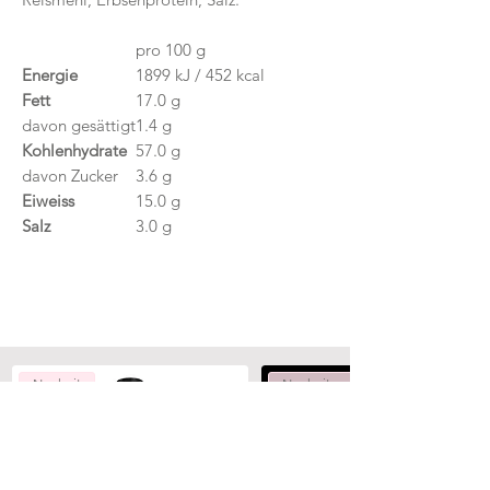
pro 100 g
Energie
1899 kJ / 452 kcal
Fett
17.0 g
davon gesättigt
1.4 g
Kohlenhydrate
57.0 g
davon Zucker
3.6 g
Eiweiss
15.0 g
Salz
3.0 g
Neuheit
Neuheiten
Aggiungi al carrello
Aggiungi al carrello