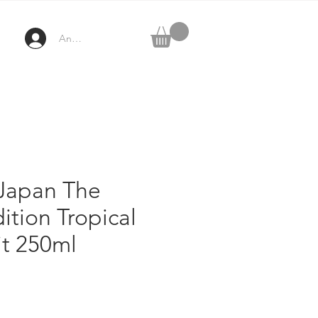
Anmelden
 Japan The
ition Tropical
it 250ml
rix