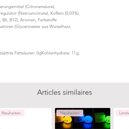
erungsmittel (Citronensäure),
egulator (Natriumcitrate), Koffein (0,03%),
, B6, B12), Aromen, Farbstoffe
satoren (Glycerinester aus Wurzelharz,
esättite Fettsäuren: 0gKohlenhydrate: 11g,
Articles similaires
Neuheiten
Neuheiten
Limit