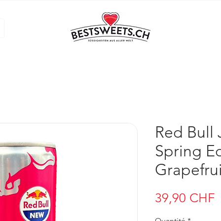
Red Bull
Spring Ed
Grapefru
P
39,90 CHF
Quantité
*