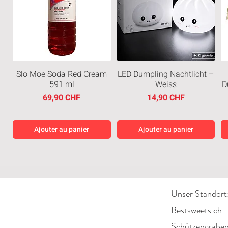
Slo Moe Soda Red Cream
LED Dumpling Nachtlicht –
591 ml
Weiss
D
Prix
Prix
69,90 CHF
14,90 CHF
Ajouter au panier
Ajouter au panier
Neuheiten
Neuheiten
Neuheiten
Neuheiten
Unser Standort
Bestsweets.ch
Schützengrabe