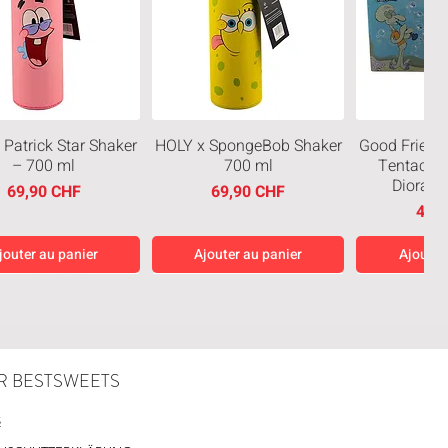
 Patrick Star Shaker
HOLY x SpongeBob Shaker
Good Friend
– 700 ml
700 ml
Tentacles
Diorama
Prix
Prix
69,90 CHF
69,90 CHF
Prix
49,
jouter au panier
Ajouter au panier
Ajouter
eiten
Neuheiten
Neuheiten
R BESTSWEETS
S