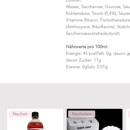
Wasser, Saccharose, Glucose, Säu
Kohlensäure, Taurin (0,4%), Säurer
Vitamine (Niacin, Pantothensäure
(Anthocyane, Riboflavine), Stabili
Saccharoseacetatisobutyrat).
Nährwerte pro 100ml:
Energie: 45 kcalFett: 0g, davon g
davon Zucker: 11g
Eiweiss: 0gSalz: 0.01g
Neuheit
Neuheiten