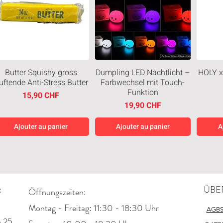
Butter Squishy gross
Dumpling LED Nachtlicht –
HOLY x
uftende Anti-Stress Butter
Farbwechsel mit Touch-
Funktion
Prix
15,90 CHF
Prix
19,90 CHF
Ajouter au panier
Ajouter au panier
A
Neuheiten
Neuheiten
Neuh
:
ÜBE
Öffnungszeiten:
Montag - Freitag: 11:30 - 18:30 Uhr
AGB
n 25