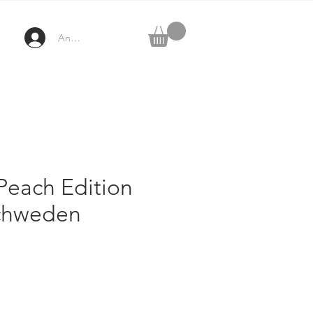
Anmelden
Peach Edition
chweden
ix