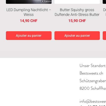
LED Dumpling Nachtlicht –
Butter Squishy gross
D
Weiss
Duftende Anti-Stress Butter
Prix
Prix
14,90 CHF
15,90 CHF
Ajouter au panier
Ajouter au panier
Neuheiten
Neuheiten
Neuheiten
Neuheiten
Unser Standort
Bestsweets.ch
Schützengrabe
8200 Schaffha
Good Friends – Patrick
Sting Gold 350ml
Sting Red 350ml Formula 1
Good Friends SpongeBob
Star Haus Mini-Diorama
SquarePants Haus Mini-
Edition
S
Prix
6,90 CHF
info@bestsweet
(Sealed)
Diorama (Sealed)
Prix
6,90 CHF