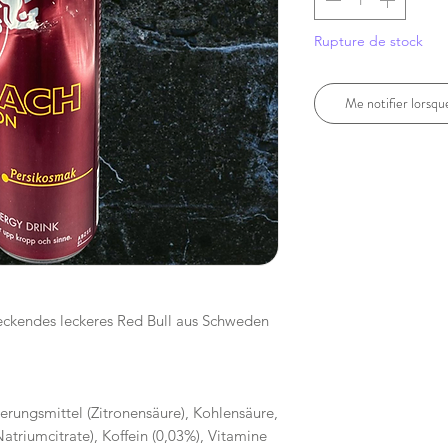
Rupture de stock
Me notifier lorsque
meckendes leckeres Red Bull aus Schweden
erungsmittel (Zitronensäure), Kohlensäure,
Natriumcitrate), Koffein (0,03%), Vitamine