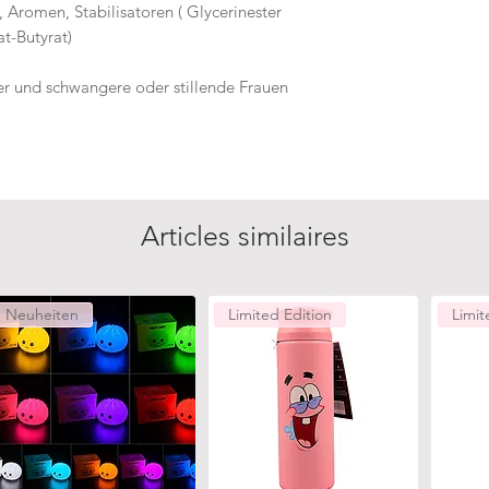
, Aromen, Stabilisatoren ( Glycerinester
t-Butyrat)
der und schwangere oder stillende Frauen
Articles similaires
Neuheiten
Limited Edition
Limit