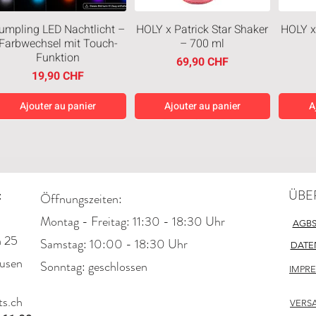
umpling LED Nachtlicht –
HOLY x Patrick Star Shaker
HOLY x
Farbwechsel mit Touch-
– 700 ml
Funktion
Prix
69,90 CHF
Prix
19,90 CHF
Ajouter au panier
Ajouter au panier
A
Neuheiten
Neuheiten
Neuh
:
ÜBE
Öffnungszeiten:
Montag - Freitag: 11:30 - 18:30 Uhr
AGB
n 25
​​Samstag: 10:00 - 18:30 Uhr
DATE
usen
​Sonntag: geschlossen
IMPR
Japanese Cheesecake
Chicken Bite Creamy
M &
tyle Cookies Creamy 128g
Chocolate 50g
Bohne
s.ch
Prix
Prix original
Prix promotionnel
2,95 CHF
2,95 CHF
2,21 CHF
VERS