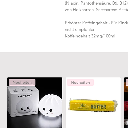
(Niacin, Pantothensäure, B6, B12)
von Holzharzen, Saccharose-Aceta
Erhöhter Koffeingehalt - Für Kin
nicht empfohlen.
Koffeingehalt 32mg/100ml.
Neuheiten
Neuheiten