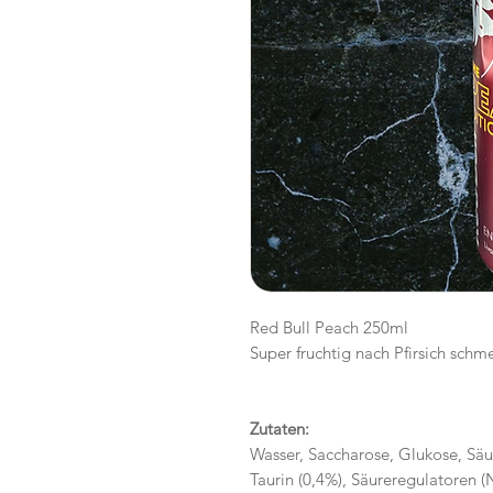
Red Bull Peach 250ml
Super fruchtig nach Pfirsich sch
Zutaten:
Wasser, Saccharose, Glukose, Säu
Taurin (0,4%), Säureregulatoren (