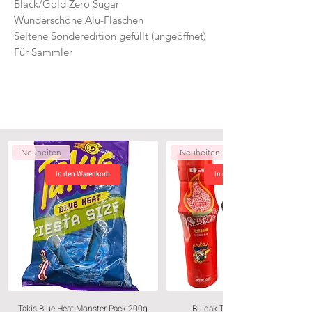
Black/Gold Zero Sugar
Wunderschöne Alu-Flaschen
Seltene Sonderedition gefüllt (ungeöffnet)
Für Sammler
Neuheiten
Neuheiten
In den Warenkorb
In den Warenkorb
Takis Blue Heat Monster Pack 200g
Buldak Trio Sauce 3 x200g