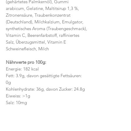
(gehärtetes Palmkernöl), Gummi
arabicum, Gelatine, Maltitsirup 1,3 %,
Zitronensäure, Traubenkonzentrat
(Deutschland), Milchkalzium, Emulgator,
synthetisches Aroma (Traubengeschmack),
Vitamin C, Beerenfarbstoff, raffiniertes
Salz, Überzugsmittel, Vitamin E
Schweinefleisch, Milch
Nährwerte pro 100g:
Energie: 182 kcal
Fett: 3.9g, davon gesättigte Fettsäuren:
0g
Kohlenhydrate: 36g, davon Zucker: 24.8g
Eiweiss: >1g
Salz: 10mg